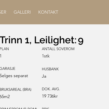
SER
GALLERI
KONTAKT
Trinn 1, Leilighet:
9
PLAN
ANTALL SOVEROM
1
1
stk
GARASJE
HUSBANK
Selges separat
Ja
DOK. AVG.
BRUKSAREAL (BRA)
19 736
kr
65
m2