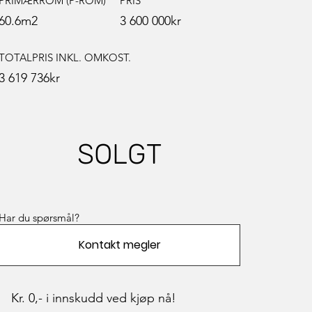
PRIMÆRROM (P-ROM)
PRIS
60.6
m2
3 600 000
kr
TOTALPRIS INKL. OMKOST.
3 619 736
kr
SOLGT
Har du spørsmål?
Kontakt megler
Kr. 0,- i innskudd ved kjøp nå!