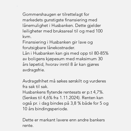
Gommershaugen er tilrettelagt for
markedets gunstigste finansiering med
lånemulighet i Husbanken. Dette gjelder
leiligheter med bruksareal til og med 100
kvm.
Finansiering i Husbanken gir lave og
forutsigbare lånekostnader.
Lån i Husbanken kan gis med opp til 80-85%
av boligens kjøpesum med maksimum 30
års løpetid, hvorav inntil 8 år kan gjøres
avdragsfrie.
Avdragsfrihet må søkes sørskilt og vurderes
fra sak til sak.
Husbankens flytende rentesats er p.t 4,7%.
(Senkes til 4,6% fra 1.11.2024). Renten kan
også pr. i dag bindes på 3,8 % både for 5 og
10 års bindingsperiode.
Dette er markant lavere enn andre bankers
rente.