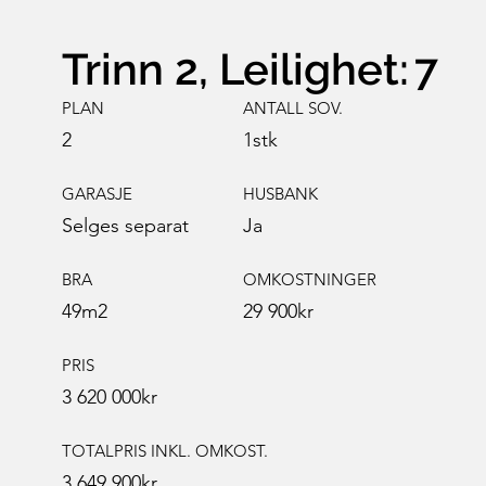
Trinn 2, Leilighet:
7
PLAN
ANTALL SOV.
2
1
stk
GARASJE
HUSBANK
Ja
Selges separat
BRA
OMKOSTNINGER
49
m2
29 900
kr
PRIS
3 620 000
kr
TOTALPRIS INKL. OMKOST.
3 649 900
kr