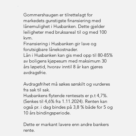
Gommershaugen er tilrettelagt for
markedets gunstigste finansiering med
lånemulighet i Husbanken. Dette gjelder
leiligheter med bruksareal til og med 100
kvm.
Finansiering i Husbanken gir lave og
forutsigbare lånekostnader.
Lån i Husbanken kan gis med opp til 80-85%
av boligens kjøpesum med maksimum 30
års løpetid, hvorav inntil 8 år kan gjøres
avdragsfrie.
Avdragsfrihet må søkes sørskilt og vurderes
fra sak til sak.
Husbankens flytende rentesats er p.t 4,7%.
(Senkes til 4,6% fra 1.11.2024). Renten kan
også pr. i dag bindes på 3,8 % både for 5 og
10 års bindingsperiode.
Dette er markant lavere enn andre bankers
rente.