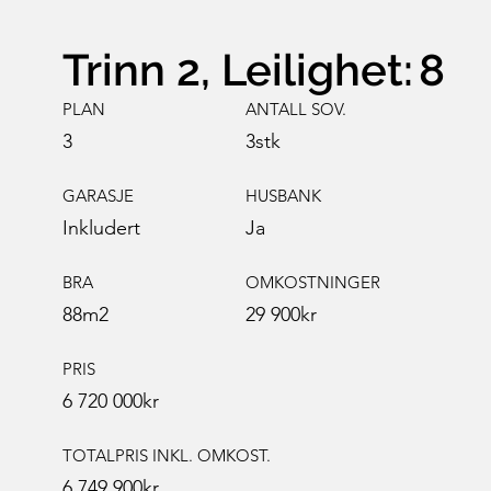
Trinn 2, Leilighet:
8
PLAN
ANTALL SOV.
3
3
stk
GARASJE
HUSBANK
Ja
Inkludert
BRA
OMKOSTNINGER
88
m2
29 900
kr
PRIS
6 720 000
kr
TOTALPRIS INKL. OMKOST.
6 749 900
kr